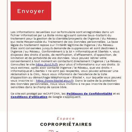
Envoyer
Les informations recueillies sur ce formulaire sont enregistrées dans un
fichier informatisé par La Boite Immo agissant comme Sous-traitant du
traitement pour la gestion de la clientèle/prospects de l'Agence / du Réseau
qui reste Responsable du Traitement de vos Données personnelles. La base
légale du traitement repose sur l'intérêt légitime de l'Agence / du Réseau.
Elles sont conservées jusqu'à demande de suppression et sont destinées à
l'Agence / au Réseau. Conformément à la loi « informatique et libertés », vous
disposez des droits d’accès, de rectification, d’effacement, d’opposition, de
limitation et de portabilité de vos données. Vous pouvez retirer votre
consentement à tout moment en contactant directement l’Agence / Le Réseau.
Consultez le site
https://cnil.fr/fr
pour plus d’informations sur vos droits. Si
vous estimez, après avoir contacté l'Agence / le Réseau, que vos droits «
Informatique et Libertés » ne sont pas respectés, vous pouvez adresser une
réclamation à la CNIL. Nous vous informons de l’existence de la liste
d'opposition au démarchage téléphonique « Bloctel », sur laquelle vous pouvez
vous inscrire ici :
https://www.bloctel.gouv.fr
. Dans le cadre de la protection
des Données personnelles, nous vous invitons à ne pas inscrire de Données
sensibles dans le champ de saisie libre.
Ce site est protégé par reCAPTCHA, les
Politiques de Confidentialité
et es
Conditions d'utilisation
de Google s'appliquent.
Espace
COPROPRIÉTAIRES
Se connecter