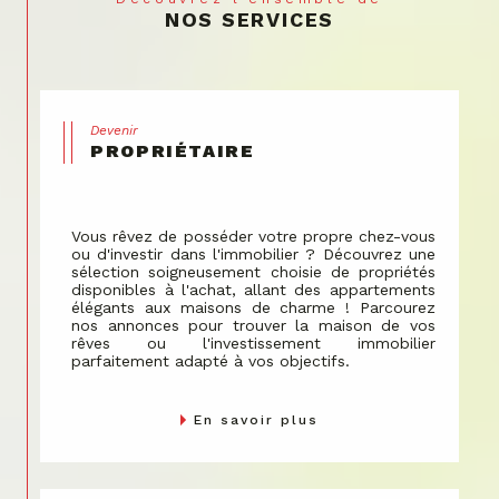
NOS SERVICES
envers le bien-être communautaire.
Nous gérons les espaces partagés avec soin, en
veillant à ce que chaque décision contribue à la
valorisation de votre propriété.
Devenir
PROPRIÉTAIRE
Vous rêvez de posséder votre propre chez-vous
ou d'investir dans l'immobilier ? Découvrez une
sélection soigneusement choisie de propriétés
disponibles à l'achat, allant des appartements
élégants aux maisons de charme ! Parcourez
nos annonces pour trouver la maison de vos
rêves ou l'investissement immobilier
parfaitement adapté à vos objectifs.
En savoir plus