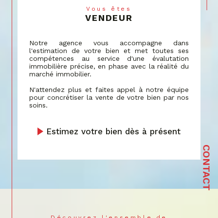
Vous êtes
par une assistance personnalisée dans la
VENDEUR
recherche de votre lieu de vie idéal,
correspondant à vos critères spécifiques et à
Notre agence vous accompagne dans
votre budget.
l'estimation de votre bien et met toutes ses
compétences au service d'une évalutation
Estimation
immobilière précise, en phase avec la réalité du
marché immobilier.
Notre service d'estimation tire parti de
N'attendez plus et faites appel à notre équipe
décennies d'expérience et de données de
pour concrétiser la vente de votre bien par nos
soins.
marché actualisées.
Nous vous fournissons une évaluation
précise
Estimez votre bien dès à présent
de votre bien à Bartenheim
et les alentours,
reflétant sa vraie valeur sur le marché actuel,
grâce à une analyse détaillée et une
CONTACT
connaissance approfondie de la région.
Syndic de copropriété
Notre expérience en tant que syndic de
copropriété est marquée par une
Découvrez l'ensemble de
communication efficace et un engagement