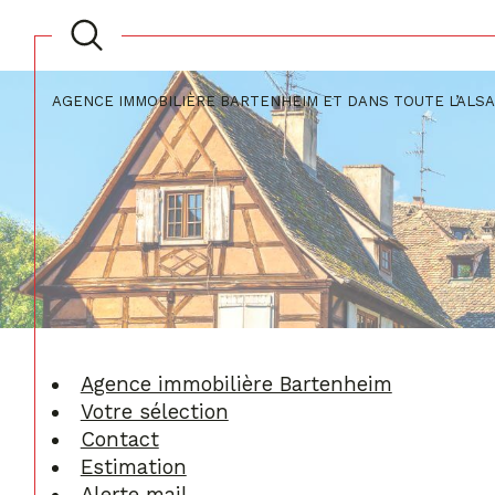
AGENCE IMMOBILIÈRE BARTENHEIM ET DANS TOUTE L’ALS
Acheter
Lo
TYPE DE BIEN
de l'ancien
à l'a
du neuf
de l
de l'immo pro
Agence immobilière Bartenheim
Votre sélection
Contact
Estimation