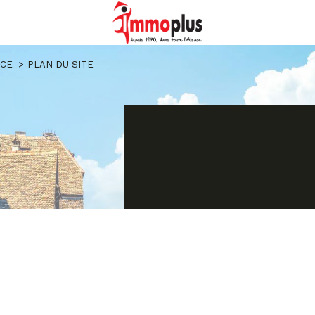
Voir les
56
annonces
ACE
PLAN DU SITE
uer
Estimer
BUDGET
nnée
'immo pro