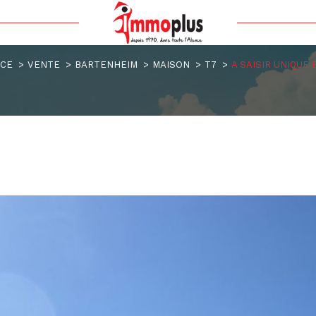
Voir les
1
annonces
ACE
VENTE
BARTENHEIM
MAISON
T7
A SAISIR UNIQUE 
uer
Estimer
1
LOCALISATION
BUDGET
nnée
'immo pro
m
7 Pièces