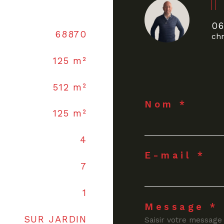
0
68870
chr
125 m²
512 m²
Nom *
125 m²
4
E-mail *
7
1
Message *
SUR JARDIN