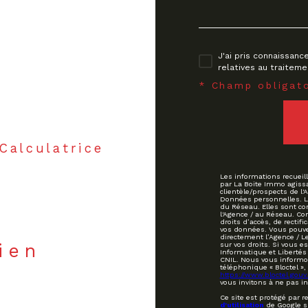
J'ai pris connaissanc
relatives au traitem
* Champ obligato
Calculatrice
Les informations recueill
par La Boite Immo agiss
clientèle/prospects de l
Données personnelles. La 
du Réseau. Elles sont c
l'Agence / au Réseau. Co
droits d’accès, de rectifi
vos données. Vous pouve
directement l’Agence / L
bien
sur vos droits. Si vous e
Informatique et Libertés
CNIL. Nous vous informon
téléphonique « Bloctel », 
https://www.bloctel.gouv.
vous invitons à ne pas i
Ce site est protégé par 
d'utilisation
de Google s