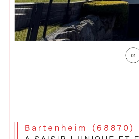
01
Bartenheim (68870)