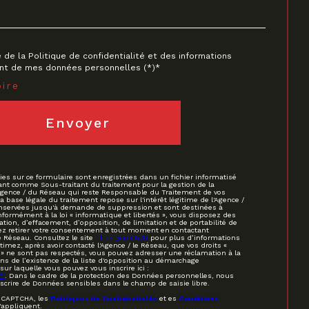
e de la Politique de confidentialité et des informations
ent de mes données personnelles (*)*
ire
Envoyer
ies sur ce formulaire sont enregistrées dans un fichier informatisé
ant comme Sous-traitant du traitement pour la gestion de la
'Agence / du Réseau qui reste Responsable du Traitement de vos
base légale du traitement repose sur l'intérêt légitime de l'Agence /
onservées jusqu'à demande de suppression et sont destinées à
nformément à la loi « informatique et libertés », vous disposez des
cation, d’effacement, d’opposition, de limitation et de portabilité de
z retirer votre consentement à tout moment en contactant
e Réseau. Consultez le site
https://cnil.fr/fr
pour plus d’informations
stimez, après avoir contacté l'Agence / le Réseau, que vos droits «
 » ne sont pas respectés, vous pouvez adresser une réclamation à la
s de l’existence de la liste d'opposition au démarchage
sur laquelle vous pouvez vous inscrire ici :
fr
. Dans le cadre de la protection des Données personnelles, nous
nscrire de Données sensibles dans le champ de saisie libre.
reCAPTCHA, les
Politiques de Confidentialité
et es
Conditions
'appliquent.