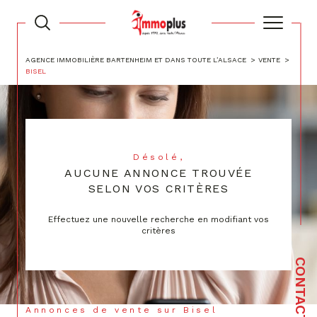
AGENCE IMMOBILIÈRE BARTENHEIM ET DANS TOUTE L’ALSACE
VENTE
BISEL
Désolé,
AUCUNE ANNONCE TROUVÉE
SELON VOS CRITÈRES
Effectuez une nouvelle recherche en modifiant vos
critères
CONTACT
Annonces de vente sur Bisel