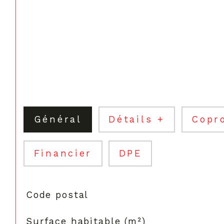
Général
Détails +
Copr
Financier
DPE
TRAD_SIROCCO_Caracteristique
Valeurs
Code postal
Surface habitable (m²)