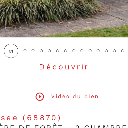
01
Découvrir
LE BIEN
Vidéo du bien
ssee (68870)