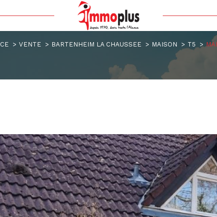
Voir les
0
annonces
ACE
VENTE
BARTENHEIM LA CHAUSSEE
MAISON
T5
MAI
uer
Estimer
1
LOCALISATION
BUDGET
nnée
'immo pro
 la chaussee
5 Pièces