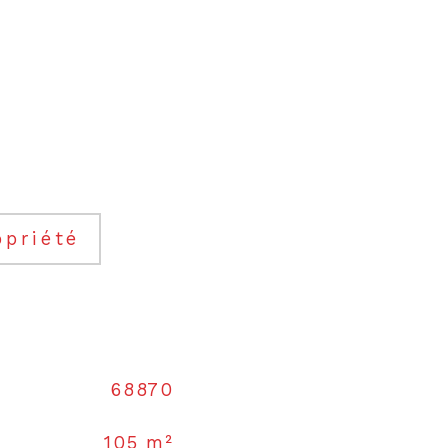
opriété
68870
105 m²