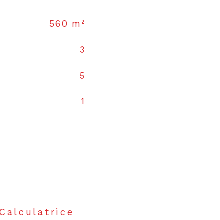
560 m²
3
5
1
Calculatrice