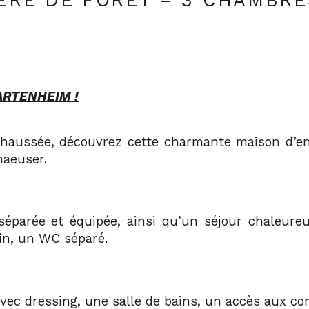
IÈRE DE FORÊT – 3 CHAMBR
ARTENHEIM !
aussée, découvrez cette charmante maison d’envi
aeuser.
éparée et équipée, ainsi qu’un séjour chaleureu
din, un WC séparé.
vec dressing, une salle de bains, un accès aux c