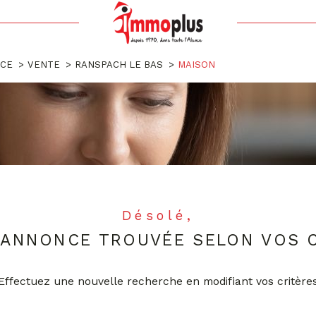
Voir les
0
annonces
ACE
VENTE
RANSPACH LE BAS
MAISON
uer
Estimer
1
LOCALISATION
BUDGET
nnée
'immo pro
le-Bas
Désolé,
 ANNONCE TROUVÉE SELON VOS C
Effectuez une nouvelle recherche en modifiant vos critère