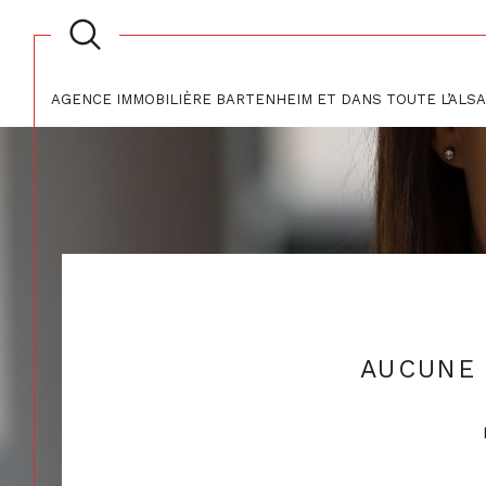
AGENCE IMMOBILIÈRE BARTENHEIM ET DANS TOUTE L’ALS
Acheter
Lo
1
TYPE DE BIEN
de l'ancien
à l'a
du neuf
de l
Maison
68730 - Ranspach-
de l'immo pro
AUCUNE