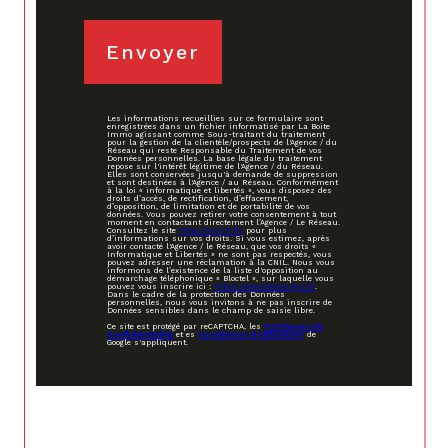
Envoyer
Les informations recueillies sur ce formulaire sont
enregistrées dans un fichier informatisé par La Boite
Immo agissant comme Sous-traitant du traitement
pour la gestion de la clientèle/prospects de l'Agence / du
Réseau qui reste Responsable du Traitement de vos
Données personnelles. La base légale du traitement
repose sur l'intérêt légitime de l'Agence / du Réseau.
Elles sont conservées jusqu'à demande de suppression
et sont destinées à l'Agence / au Réseau. Conformément
à la loi « informatique et libertés », vous disposez des
droits d’accès, de rectification, d’effacement,
d’opposition, de limitation et de portabilité de vos
données. Vous pouvez retirer votre consentement à tout
moment en contactant directement l’Agence / Le Réseau.
Consultez le site
https://cnil.fr/fr
pour plus
d’informations sur vos droits. Si vous estimez, après
avoir contacté l'Agence / le Réseau, que vos droits «
Informatique et Libertés » ne sont pas respectés, vous
pouvez adresser une réclamation à la CNIL. Nous vous
informons de l’existence de la liste d'opposition au
démarchage téléphonique « Bloctel », sur laquelle vous
pouvez vous inscrire ici :
https://www.bloctel.gouv.fr
.
Dans le cadre de la protection des Données
personnelles, nous vous invitons à ne pas inscrire de
Données sensibles dans le champ de saisie libre.
Ce site est protégé par reCAPTCHA, les
Politiques de
Confidentialité
et es
Conditions d'utilisation
de
Google s'appliquent.