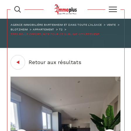
AGENCE IMMOBILIÈRE BARTENHEIM ET DANS TOUTE L’ALSACE
VENTE
BLOTZHEIM
APPARTEMENT
T2
TRES BELLE OPPORTUNITE POUR CE SUBLIME APPARTEMENT
Retour aux résultats