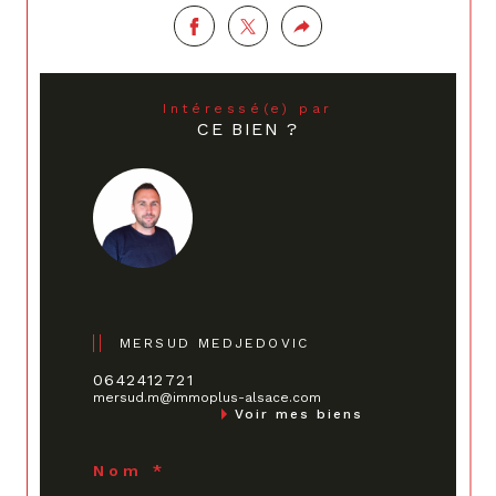
Intéressé(e) par
CE BIEN ?
MERSUD MEDJEDOVIC
0642412721
mersud.m@immoplus-alsace.com
Voir mes biens
Nom *