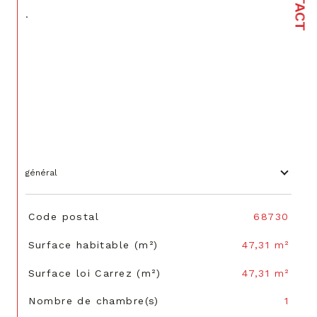
.
général
TRAD_SIROCCO_Caracteristique
Valeurs
Code postal
68730
Surface habitable (m²)
47,31 m²
Surface loi Carrez (m²)
47,31 m²
Nombre de chambre(s)
1