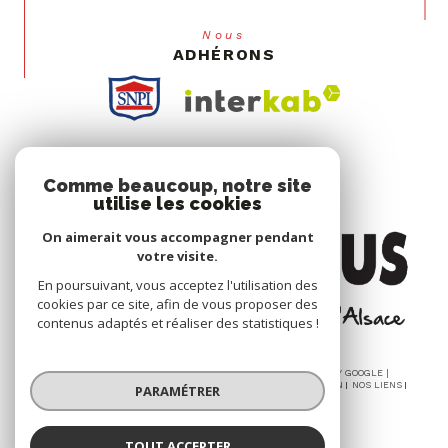
Nous
ADHÉRONS
Comme beaucoup, notre site
utilise les cookies
On aimerait vous accompagner pendant
votre visite.
En poursuivant, vous acceptez l'utilisation des
cookies par ce site, afin de vous proposer des
contenus adaptés et réaliser des statistiques !
© 2026 | TOUS DROITS RÉSERVÉS | TRADUCTION POWERED BY GOOGLE |
NOS HONORAIRES
PLAN DU SITE
MENTIONS LÉGALES
ADMIN
NOS LIENS
PARAMÉTRER
POLITIQUE RGPD
COOKIES
TOUT ACCEPTER