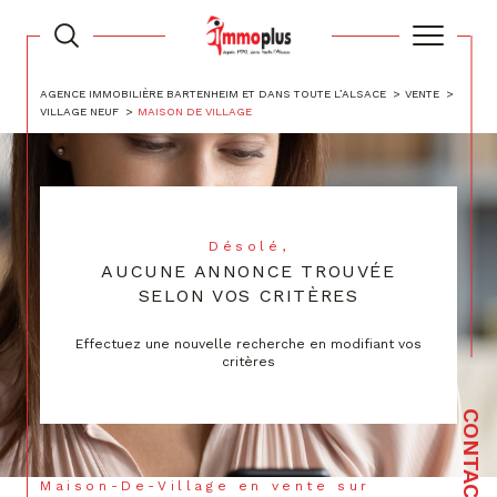
AGENCE IMMOBILIÈRE BARTENHEIM ET DANS TOUTE L’ALSACE
VENTE
VILLAGE NEUF
MAISON DE VILLAGE
Désolé,
AUCUNE ANNONCE TROUVÉE
SELON VOS CRITÈRES
Effectuez une nouvelle recherche en modifiant vos
critères
CONTACT
Maison-De-Village en vente sur