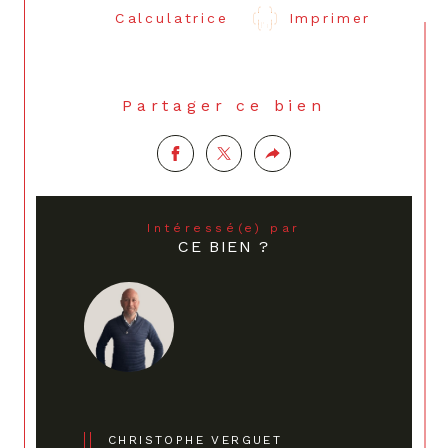
Calculatrice
Imprimer
Partager ce bien
Intéressé(e) par
CE BIEN ?
CHRISTOPHE VERGUET