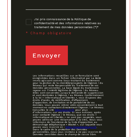
J'ai pris connaissance de la Politique de
confidentialité et des informations relatives au
traitement de mes données personnelles (*)*
* Champ obligatoire
Envoyer
Les informations recueillies sur ce formulaire sont
enregistrées dans un fichier informatisé par La Boite
Immo agissant comme Sous-traitant du traitement
pour la gestion de la clientèle/prospects de l'Agence / du
Réseau qui reste Responsable du Traitement de vos
Données personnelles. La base légale du traitement
repose sur l'intérêt légitime de l'Agence / du Réseau.
Elles sont conservées jusqu'à demande de suppression
et sont destinées à l'Agence / au Réseau. Conformément
à la loi « informatique et libertés », vous disposez des
droits d’accès, de rectification, d’effacement,
d’opposition, de limitation et de portabilité de vos
données. Vous pouvez retirer votre consentement à tout
moment en contactant directement l’Agence / Le Réseau.
Consultez le site
https://cnil.fr/fr
pour plus
d’informations sur vos droits. Si vous estimez, après
avoir contacté l'Agence / le Réseau, que vos droits «
Informatique et Libertés » ne sont pas respectés, vous
pouvez adresser une réclamation à la CNIL. Nous vous
informons de l’existence de la liste d'opposition au
démarchage téléphonique « Bloctel », sur laquelle vous
pouvez vous inscrire ici :
https://www.bloctel.gouv.fr
.
Dans le cadre de la protection des Données
personnelles, nous vous invitons à ne pas inscrire de
Données sensibles dans le champ de saisie libre.