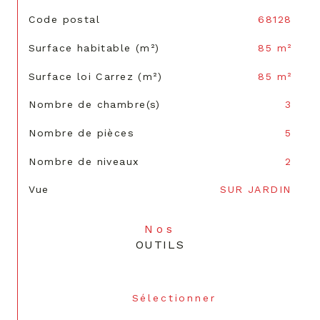
TRAD_SIROCCO_Caracteristique
Valeurs
Code postal
68128
Surface habitable (m²)
85 m²
Surface loi Carrez (m²)
85 m²
Nombre de chambre(s)
3
Nombre de pièces
5
Nombre de niveaux
2
Vue
SUR JARDIN
Nos
OUTILS
Sélectionner