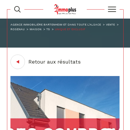
AGENCE IMMOBILIÈRE BARTENHEIM ET DANS TOUTE L’ALSACE
VENTE
ROSENAU
MAISON
T5
UNIQUE ET EXCLUSIF
Retour aux résultats