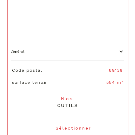
général
TRAD_SIROCCO_Caracteristique
Valeurs
Code postal
68128
surface terrain
554 m²
Nos
OUTILS
Sélectionner