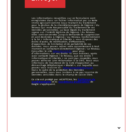
Les informations recueillies sur ce formulaire sont
enregistrées dans un fichier informatisé par La Boite
Immo agissant comme Sous-traitant du traitement
pour la gestion de la clientèle/prospects de l'Agence / du
Réseau qui reste Responsable du Traitement de vos
Données personnelles. La base légale du traitement
repose sur l'intérêt légitime de l'Agence / du Réseau.
Elles sont conservées jusqu'à demande de suppression
et sont destinées à l'Agence / au Réseau. Conformément
à la loi « informatique et libertés », vous disposez des
droits d’accès, de rectification, d’effacement,
d’opposition, de limitation et de portabilité de vos
données. Vous pouvez retirer votre consentement à tout
moment en contactant directement l’Agence / Le Réseau.
Consultez le site
https://cnil.fr/fr
pour plus
d’informations sur vos droits. Si vous estimez, après
avoir contacté l'Agence / le Réseau, que vos droits «
Informatique et Libertés » ne sont pas respectés, vous
pouvez adresser une réclamation à la CNIL. Nous vous
informons de l’existence de la liste d'opposition au
démarchage téléphonique « Bloctel », sur laquelle vous
pouvez vous inscrire ici :
https://www.bloctel.gouv.fr
.
Dans le cadre de la protection des Données
personnelles, nous vous invitons à ne pas inscrire de
Données sensibles dans le champ de saisie libre.
Ce site est protégé par reCAPTCHA, les
Politiques de
Confidentialité
et es
Conditions d'utilisation
de
Google s'appliquent.