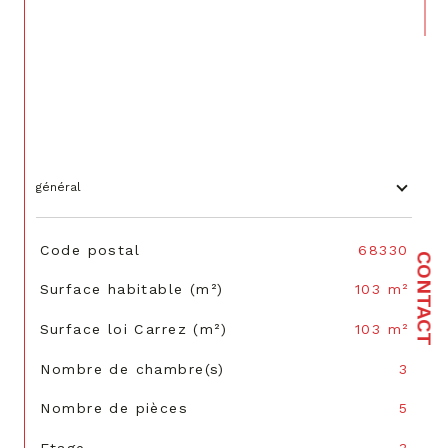
général
TRAD_SIROCCO_Caracteristique
Valeurs
Code postal
68330
CONTACT
Surface habitable (m²)
103 m²
Surface loi Carrez (m²)
103 m²
Nombre de chambre(s)
3
Nombre de pièces
5
Etage
3