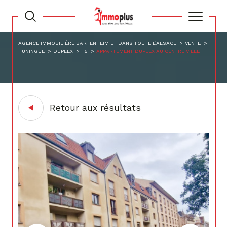
AGENCE IMMOBILIÈRE BARTENHEIM ET DANS TOUTE L’ALSACE
VENTE
HUNINGUE
DUPLEX
T5
APPARTEMENT DUPLEX AU CENTRE VILLE
Retour aux résultats