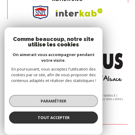
Comme beaucoup, notre site
utilise les cookies
On aimerait vous accompagner pendant
votre visite.
En poursuivant, vous acceptez l'utilisation des
cookies par ce site, afin de vous proposer des
contenus adaptés et réaliser des statistiques !
© 2026 | TOUS DROITS RÉSERVÉS | TRADUCTION POWERED BY GOOGLE |
NOS HONORAIRES
PLAN DU SITE
MENTIONS LÉGALES
ADMIN
NOS LIENS
PARAMÉTRER
POLITIQUE RGPD
COOKIES
TOUT ACCEPTER