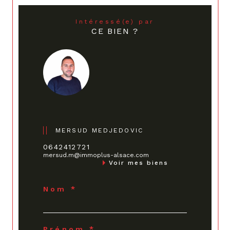
Intéressé(e) par
CE BIEN ?
MERSUD MEDJEDOVIC
0642412721
mersud.m@immoplus-alsace.com
Voir mes biens
Nom *
Prénom *